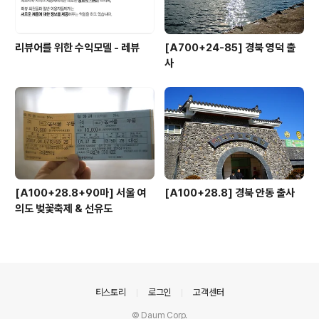
리뷰어를 위한 수익모델 - 레뷰
[A700+24-85] 경북 영덕 출
사
[A100+28.8+90마] 서울 여
[A100+28.8] 경북 안동 출사
의도 벚꽃축제 & 선유도
의안내
티스토리
로그인
고객센터
© Daum Corp.