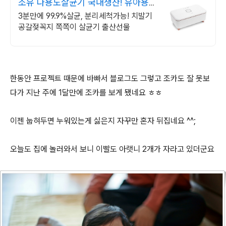
소유 다용도살균기 국내생산! 유아용
품, 생활소품 살균!
3분만에 99.9%살균, 분리세척가능! 치발기
공갈젖꼭지 쪽쪽이 살균기 출산선물
한동안 프로젝트 때문에 바빠서 블로그도 그렇고 조카도 잘 못보
다가 지난 주에 1달만에 조카를 보게 됐네요 ㅎㅎ
이젠 눕혀두면 누워있는게 싫은지 자꾸만 혼자 뒤집네요 ^^;
오늘도 집에 놀러와서 보니 이빨도 아랫니 2개가 자라고 있더군요