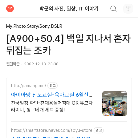
검색하기
박군의 사진, 일상, IT 이야기
티스토리
My Photo Story/Sony DSLR
[A900+50.4] 백일 지나서 혼자
뒤집는 조카
열혈박군
2009. 12. 13. 23:38
http://iamang.me/
광고
아이아망 산모교실-육아교실 6월산모
교실, 전국산모교실
전국일정 확인-휴대용폴더침대 OR 유모차
라이너, 짱구베개 세트 증정!
https://smartstore.naver.com/soyu-store
광고