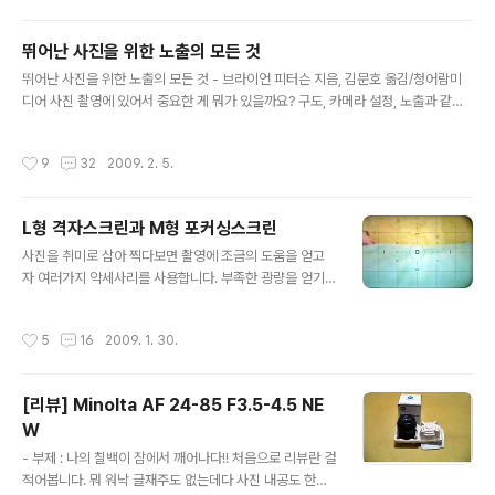
4 중에 고민을 하다가 가격적으로 선택하기 좋은 N104로
들에게 제공한다. 그 중 몇가지를 선별하여 ..
정해서 구매결정 후 목요일에 주문후 어제, 토요일에 배송
뛰어난 사진을 위한 노출의 모든 것
받았습니다. 제품 박스 및 내부 구성품 공유기 설정 및 공유
글 내용
기 관리도구 공유기를 적당한 위치에 설치 후 포함된 어플
뛰어난 사진을 위한 노출의 모든 것 - 브라이언 피터슨 지음, 김문호 옮김/청어람미
리케이션의 ipTIME 설치도우미를 설치를 하면 간단한 설
디어 사진 촬영에 있어서 중요한 게 뭐가 있을까요? 구도, 카메라 설정, 노출과 같은
치도우미 프로그램과 펌웨어 자동 업그레이드 유틸, PDF
요소들이 사진 촬영에 있어서 여러가지 영향을 미친다고 봅니다. 이 책은 그 중 노출
로된 설명서가 설치가 됩니다. 처음 설치시 공유기 설정 페
에 대한 내용을 중심으로 노출의 정의, 노출에 영향을 주는 요소에 관해 설명합니다.
작성시간
9
32
2009. 2. 5.
이지에 접속을 해서 ..
책의 구성은 큰 단락으로 노출의 정의, 조리개, 셔터속도, 빛, 특수기법과 필터, 필름
사진 대 디지털 사진의 총 6개의 단락으로 구성되어있습니다. 그리고 각 단락마다 예
제 사진이 있고 예제 사진을 찍은 촬영정보를 적어두어서 참고가 될 수 있게 편집되
L형 격자스크린과 M형 포커싱스크린
어있습니다. 노출의 정의 1. "노출"이란 무엇인가? 2. 사진의 트라이앵글 3. 트라이
글 내용
앵글의 심장 : 노출계 4. 여섯 가지 ..
사진을 취미로 삼아 찍다보면 촬영에 조금의 도움을 얻고
자 여러가지 악세사리를 사용합니다. 부족한 광량을 얻기
위해 플래시(Flash)를 사용한다거나 안정된 촬영을 위해
삼각대를 사용을 한다거나 하는 등 다양한 악세사리를 구
작성시간
5
16
2009. 1. 30.
매하여 사용을 하는데 이 글을 통해 소개해드릴 악세사리
는 L형 격자스크린과 M형 포커싱스크린입니다. 제가 소니
A700을 사용해서 A700기준으로 글을 작성을 할건데 다
[리뷰] Minolta AF 24-85 F3.5-4.5 NE
른 브랜드의 카메라도 다를 것 없을겁니다. 일본 소니 홈페
W
이지에 올라와 있는 A700용 L형 격자스크린, M형 포커싱
글 내용
스크린에 대한 설명이 나와 있는 페이지입니다. 구글 번역
- 부제 : 나의 칠백이 잠에서 깨어나다!! 처음으로 리뷰란 걸
기로 돌린 거라 번역이 조금 엉뚱하긴 한데 모르는 일본어
적어봅니다. 뭐 워낙 글재주도 없는데다 사진 내공도 한참