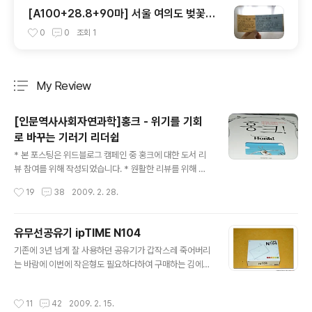
[A100+28.8+90마] 서울 여의도 벚꽃축
제 & 선유도
0
0
조회
1
My Review
분류 전체보기
주요 글 목록
[인문역사사회자연과학]홍크 - 위기를 기회
로 바꾸는 기러기 리더쉽
글 내용
* 본 포스팅은 위드블로그 캠페인 중 홍크에 대한 도서 리
뷰 참여를 위해 작성되었습니다. * 원활한 리뷰를 위해 평
어체로 작성하니 양해바랍니다 ^^ 삶을 살다보면 예기치않
작성시간
19
38
2009. 2. 28.
은 위기가 찾아오기 마련이다. 조심을 한다고 해도 다가오
는 그 위기를 어떻게 대처를 하느냐에 따라 삶은 달라질 것
이다. 이 홍크라는 책은 겨울이 다가오면 따뜻한 곳으로 이
유무선공유기 ipTIME N104
동을 위해 긴 비행을 하는 기러기들의 여행과 삶에서 위기
글 내용
기존에 3년 넘게 잘 사용하던 공유기가 갑작스레 죽어버리
를 기회로 바꾸는 기러기 리더쉽에 대해 이야기한다. 이야
는 바람에 이번에 작은형도 필요하다하여 구매하는 김에
기를 풀어감에 있어서 7마리의 기러기를 의인화하여 기러
같이 구매하게되었네요. 수많은 공유기들을 알아보다가 뭐
기들의 입장에서 이야기를 전개해나감으로 읽으면서 지루
나름 평이 좋은 EFM Networks의 ipTIME으로 결정을
함이 없다. 전체적인 책의 구성은 제1막으로 시작하여 제4
작성시간
11
42
2009. 2. 15.
했고 그 중에서도 여러 모델들 중에 N104, N604, N300
막까지 구성이 되어 있고 중간중간 의미가 있는 글을 독자