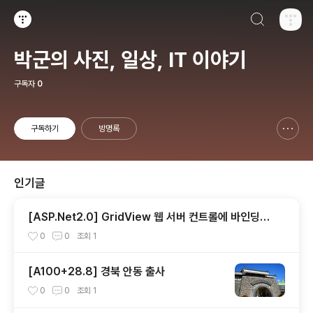
검색하기
티스토리
박군의 사진, 일상, IT 이야기
구독자
0
구독하기
방명록
신고하기 레이어
열기
인기글
[ASP.Net2.0] GridView 웹 서버 컨트롤에 바인딩된
행에 대한 대량 업데이트 수행
0
0
조회
1
[A100+28.8] 경북 안동 출사
0
0
조회
1