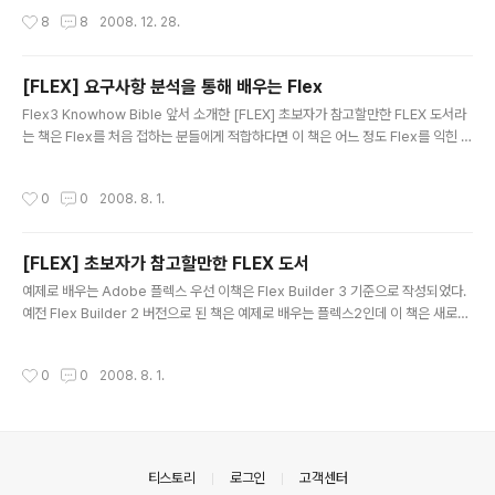
보단 나은 듯 합니다;; ＊ 원문 사이트 : 보러가기 ＊번역 사
떨어져서 좋은 리뷰가 될 것 같진 않지만 제 렌즈에 대한 기
작성시간
8
8
2008. 12. 28.
이트 : 보러가기 L형 격자스크린..
록을 남겨둔다는 의미로 적어봅니다. 제목 말고 부제를 따
로 둔 이유는 지금 작성할 리뷰의 주인공인 24-85 렌즈가
칠백이의 잠을 깨운 간만에 지른 렌즈입니다 ㅎㅎ 8월달쯤
[FLEX] 요구사항 분석을 통해 배우는 Flex
에 가지고 있던 시그마 30mm F1.4(삼식이), Carl Zeiss
글 내용
Flex3 Knowhow Bible 앞서 소개한 [FLEX] 초보자가 참고할만한 FLEX 도서라
85mm F1.4렌즈를 다 팔아버린 이후로 4달동안 렌즈가
는 책은 Flex를 처음 접하는 분들에게 적합하다면 이 책은 어느 정도 Flex를 익힌 분
없어 칠백이를 보관함에 장식품처럼 보관만 하고 있었는데
들에게 유용하지 않을까 한다. 책의 주요 구성은 각 단락마다 3가지 섹션으로 구분된
간만에 지른 렌즈입니다. 원래는 35mm F1.4G렌즈를 지
다. 1. Task : 어떤 일에 대한 요구사항, 어떤 걸 구현할려고 한다는 내용을 제시 2. S
를 계획이었지만 요즘 경기가 많이 안좋아서 그건 나중으
작성시간
0
0
2008. 8. 1.
olution : Task에 주어진 과제를 구현함에 있어 필요한 컴포넌트, 구성 요소들을 제
로 미뤘습니다;; 1. 렌즈 소개 카메라를 사용하신다면 아마
시 3. Know-how : 주어진 Task와 Task를 구현함에 있어 필요한 Solution을 가
..
지고 구현 방법에 대해 제시 이렇게 3가지 섹션으로 구분하여 각각의 상황에 맞는 부
[FLEX] 초보자가 참고할만한 FLEX 도서
분을 찾아 선택해서 볼 수도 있어서 Flex를 개발할 때 옆에 두고 그때 그때..
글 내용
예제로 배우는 Adobe 플렉스 우선 이책은 Flex Builder 3 기준으로 작성되었다.
예전 Flex Builder 2 버전으로 된 책은 예제로 배우는 플렉스2인데 이 책은 새로운
버전에 따른 개정판이다. 이번 프로젝트때문에 회사에서 구매를 하였는데 전체적으
로 한번 훏어보니까초보자가 처음 살펴볼 때 괜찮은 책인 듯 하다. 추가적으로 AIR에
작성시간
0
0
2008. 8. 1.
대한 부분도 간략하게 설명이 책 후반부에 있어서전문적인 AIR에 관한 서적이 나오
기 전에 간단히 맛보기로 볼 수도 있어서 좋다고 생각됨.이번 프로젝트를 통해서 Fle
x란걸 첨 접하게 됐는데그나마 쉽게 볼 수 있는 책이라 조금의 도움이 되지 않을까
한다.
의안내
티스토리
로그인
고객센터