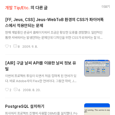
더보기
개발 Tip/Etc.
의 다른 글
[FF, Jeus, CSS] Jeus-WebToB 환경의 CSS가 파이어폭
스에서 적용안되는 문제
글 내용
현재 개발중인 관공서 홈페이지에서 조금은 황당한 오류를 경험했다. 일반적인
톰캣 서버에서는 발생안하는 문제인데 디자인을 위한 CSS가 IE에서는 잘 되는
데 파이어폭스나 크롬에서는 CSS 적용이 안되는 문제가 발생했다. 일단 이런
1
8
2009. 9. 8.
문제가 있으면 검색을 통해 찾아보는데 다음과 같은 내용이 검색된다. 파이어폭
스, 크롬 브라우저에서 css 깨짐현상 제거 [Server] JEUS + WebtoB 에서
파이어폭스(Firefox) CSS 인식 문제 위 내용에서 보면 제우스와 웹투비 환경
[AIR] 구글 날씨 API를 이용한 날씨 정보 유
에서의 설정문제인걸로 나온다. 문제해결을 위해선 제우스 홈디렉토리 아래 w
ebserver폴더의 config 하위 폴더에 있는 http.m 설정파일을 수정해주어야
틸
글 내용
한다. 위의 블로그에선 http.m 설정파일의 MimeType 설정 내용 ..
이번에 프로젝트 투입이 되면서 처음 접하게 된 언어가 있
다. 바로 Adobe사의 Flex란 언어이다. 그동안 자바, JSP
로만 웹 개발만 해오다 새로운 걸 접하니 생소하고 두렵기
2
6
2008. 8. 20.
도 하고 해서 예제로 배우는 Adobe FLEX란 책을 구매하
여 공부하는 중이다. 그런데 구글 날씨 API를 이용한 날씨
정보 유틸은 이 책에 제일 뒤쪽 부록으로 간략하게 설명이
PostgreSQL 설치하기
되어 있는 AIR란 걸 이용하여 만들었다. 에어(AIR)란 Ado
글 내용
be사에서 아폴로(Apollo)란 이름으로 진행했던 프로젝트
회사에서 프로젝트 진행에 사용할 DBMS를 설치했다. Po