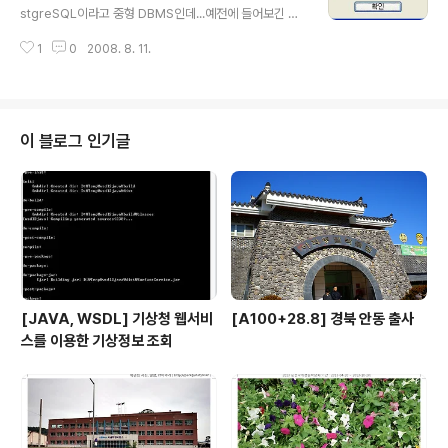
의 정식 명칭이다. 에어는 윈도우 데스크탑 버전의 RIA 어
stgreSQL이라고 중형 DBMS인데...예전에 들어보긴 했
플리케이션을 작동하게 하기 위한 운영체제 호환, 디바이
지만 써보는 건 이번이 처음이다. 오라클이랑 MySQL은
스 호환이 가능한 런타임이다. 기존의 FLEX가 웹브라우저
1
0
2008. 8. 11.
써봤는데 ㅋㅋ 별걸 다 써보는 구나. 일단 설치를 위해서 다
에서 동작하는 어플리이케이션이고 로컬 자원에 접근하기
음 링크에서 가장 최신 버전인 8.2.3버전을 받자~! http://
가 힘든 반..
wwwmaster.postgresql.org/download/mirrors-
ftp?file=%2Fbinary%2Fv8.2.3%2Fwin32%2Fpo
stgresql-8.2.3-1.zip 위 링크에서 태극기 그림의 아무
이 블로그 인기글
링크나 클릭해서 다운받으면 되니 맘에 드는걸로 다운. 다
운 후 압축을 풀어서 postgresql-8.2.msi를 선택해서
설치. [설치 진행] 1. 언어는 English 선택 2. 설치옵션은
자신..
[JAVA, WSDL] 기상청 웹서비
[A100+28.8] 경북 안동 출사
스를 이용한 기상정보 조회