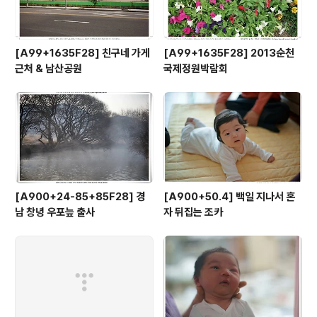
[A99+1635F28] 친구네 가게
[A99+1635F28] 2013순천
근처 & 남산공원
국제정원박람회
[A900+24-85+85F28] 경
[A900+50.4] 백일 지나서 혼
남 창녕 우포늪 출사
자 뒤집는 조카