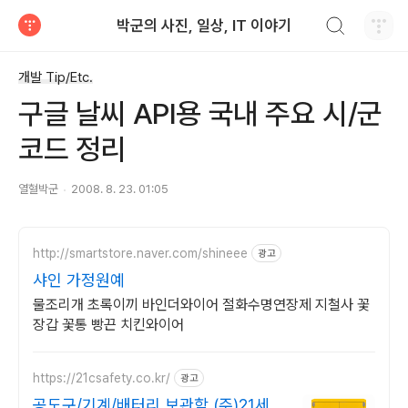
검색하기
박군의 사진, 일상, IT 이야기
티스토리
개발 Tip/Etc.
구글 날씨 API용 국내 주요 시/군
코드 정리
열혈박군
2008. 8. 23. 01:05
http://smartstore.naver.com/shineee
광고
샤인 가정원예
물조리개 초록이끼 바인더와이어 절화수명연장제 지철사 꽃
장갑 꽃통 빵끈 치킨와이어
https://21csafety.co.kr/
광고
공도구/기계/배터리 보관함 (주)21세기