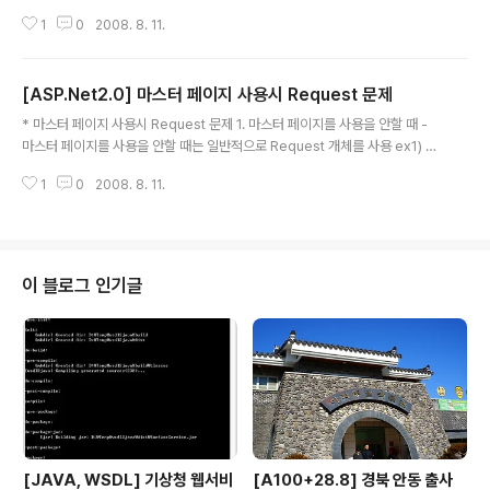
AJAX Library가 3.5버전까지 나와있고 .NET Framew
Set ds = GetData(); Boolean check = false; if (ds.Tables.Count !=
ork 3.5버전에서 사용 가능하다. 라이브러리 다운로드는
1
0
2008. 8. 11.
0) { if (ds.Tables[0].Rows.Count != 0) { check = true; DataView dv
http:/..
= new DataView(ds.Tables[0]); SaveDataView2Excel(dv); } else {
check = false; } } if (!check) { System.Text.StringBuilder sb = new
[ASP.Net2.0] 마스터 페이지 사용시 Request 문제
System.Text.Strin..
글 내용
* 마스터 페이지 사용시 Request 문제 1. 마스터 페이지를 사용을 안할 때 -
마스터 페이지를 사용을 안할 때는 일반적으로 Request 개체를 사용 ex1) St
ring temp1 = Request.Params["이름"]; ex2) String temp1 = Reque
1
0
2008. 8. 11.
st.QueryString["이름"]; ex3) String temp1 = Request.Form["이름"];
ex4) String temp1 = Request["이름"]; 1번,2번 예제는 GET 방식일 때 사
용, 3번 예제는 POST 방식일 때, 4번 예제는 GET, POST 방식 둘 다 사용 가
능 2. 마스터 페이지를 사용할 때 - 마스터 페이지를 사용할 때는 일반적인 방식
의 Request로는 값을 얻어오지 못함. - 마스터페..
이 블로그 인기글
[JAVA, WSDL] 기상청 웹서비
[A100+28.8] 경북 안동 출사