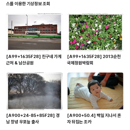
스를 이용한 기상정보 조회
[A99+1635F28] 친구네 가게
[A99+1635F28] 2013순천
근처 & 남산공원
국제정원박람회
[A900+24-85+85F28] 경
[A900+50.4] 백일 지나서 혼
남 창녕 우포늪 출사
자 뒤집는 조카