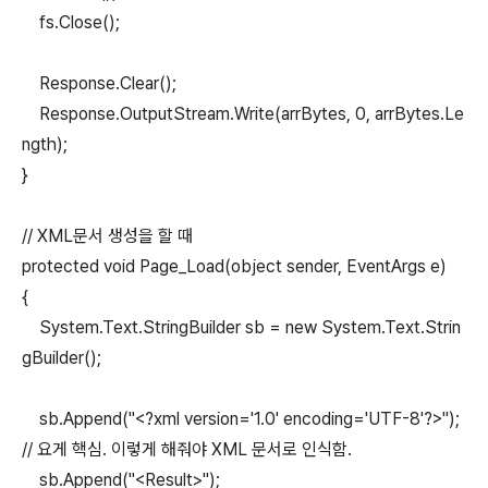
fs.Close();
Response.Clear();
Response.OutputStream.Write(arrBytes, 0, arrBytes.Le
ngth);
}
// XML문서 생성을 할 때
protected void Page_Load(object sender, EventArgs e)
{
System.Text.StringBuilder sb = new System.Text.Strin
gBuilder();
sb.Append("<?xml version='1.0' encoding='UTF-8'?>");
// 요게 핵심. 이렇게 해줘야 XML 문서로 인식함.
sb.Append("<Result>");