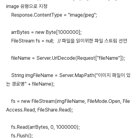
image 유형으로 지정
Response.ContentType = "image/jpeg";
arrBytes = new Byte[1000000];
FileStream fs = null; // 파일을 읽이위한 파일 스트림 선언
fileName = Server.UrlDecode(Request["fileName"]);
String imgFileName = Server.MapPath("이미지 파일이 있
는 경로명" + fileName);
fs = new FileStream(imgFileName, FileMode.Open, File
Access.Read, FileShare.Read);
fs.Read(arrBytes, 0, 1000000);
fs.Flush();