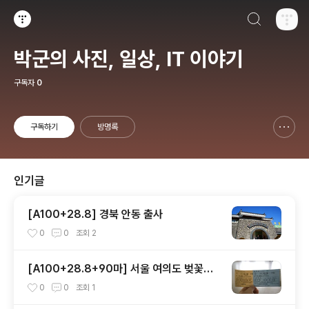
검색하기
티스토리
박군의 사진, 일상, IT 이야기
구독자
0
구독하기
방명록
신고하기 레이어
열기
인기글
[A100+28.8] 경북 안동 출사
0
0
조회
2
[A100+28.8+90마] 서울 여의도 벚꽃축
제 & 선유도
0
0
조회
1