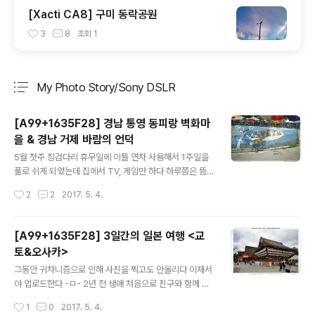
[Xacti CA8] 구미 동락공원
3
8
조회
1
My Photo Story/Sony DSLR
분류 전체보기
주요 글 목록
[A99+1635F28] 경남 통영 동피랑 벽화마
을 & 경남 거제 바람의 언덕
글 내용
5월 첫주 징검다리 휴무일에 이틀 연차 사용해서 1주일을
풀로 쉬게 되었는데 집에서 TV, 게임만 하다 하루쯤은 뜸
했던 출사나 가보자 싶어서 출사 다녀왔다. 통영의 동피랑
작성시간
2
2
2017. 5. 4.
벽화마을과 거제 바람의 언덕 다녀왔는데 운동부족에 간만
에 출사 갔더니 다리가 후덜덜 ㅠㅠ 날씨는 그나마 좋아서
다행인데 하늘이 좀 진한 파란색이었으면 개인적으로 워하
[A99+1635F28] 3일간의 일본 여행 <교
던 사진이 나왔을텐데 뭔가 아쉽다. 이번 기회로 출사를 좀
토&오사카>
자주 다녀와야겠다 ㅎㅎ
글 내용
그동안 귀차니즘으로 인해 사진을 찍고도 안올리다 이제서
야 업로드한다 -ㅁ- 2년 전 생애 처음으로 친구와 함께 일
본으로 해외여행을 다녀왔는데 친구랑 하도 돌아다녀서 엄
작성시간
1
0
2017. 5. 4.
청 힘들었던 기억이 ㅋㅋ 그래도 사진도 많이 찍고 좋았던