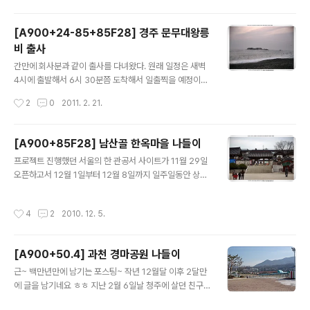
람들로 너무 붐비네 ㅎㅎ 나중에는 꽃 필 시..
하네. 예전엔 친구들이랑 자주 다녔는데 다들 뿔뿔이 흩어
져 있어서 서로 모이기도 힘드니 같이 출사간 지가 언젠지
[A900+24-85+85F28] 경주 문무대왕릉
ㅎㅎ 대구에서 새벽 5시 30분쯤 출발하여 7시쯤 도착해서
비 출사
사진 찍기 시작~ 올해들어 2번째 출사. 다음번엔 어디 갈
글 내용
까나~ 이제 슬슬 봄이 오고 벚꽃, 해바라기 등 꽃 사진 시즌
간만에 회사분과 같이 출사를 다녀왔다. 원래 일정은 새벽
이 다가오는데 해바라기 많이 피는 곳에 출사가고 싶네 ㅎ
4시에 출발해서 6시 30분쯤 도착해서 일출찍을 예정이었
ㅎ * 이 포스트는 blogkorea [블코채널 : 평범한 블로거
는데 전날 놀다가 결국 밤샌 후에 예정대로 새벽 4시에 출
작성시간
2
0
2011. 2. 21.
의 일상이야기] 에 링크 되어있습니다.
발 ㄷㄷㄷ 밤새고 출사는 피곤하고 위험하다 -ㅅ- 다진 이
러지 말아야지;;; 전날 밤새고 출발한 경주 문무대왕릉 출사
길. 역시나 가는 길은 험난했다. 운전하시던 회사분도 같이
[A900+85F28] 남산골 한옥마을 나들이
밤을 샌지라 졸음운전해서 조금 위험했다는 ㄷㄷ 다음부턴
글 내용
프로젝트 진행했던 서울의 한 관공서 사이트가 11월 29일
절대 밤새고 가는 일은 없어야겠다 ^^;; 경주에는 눈이 얼마
오픈하고서 12월 1일부터 12월 8일까지 일주일동안 상주
나 많이 왔는지는 모르겠지만 도로 주변에 아직 눈이 안녹
한다고 서울에 와 있는데 주말에 일해야되는 거 뒤로 하고
아서 잔뜩 쌓여있고 도로 중간중간 살얼음이 있어서 차가
친구랑 놀러 다녀왔다. 1주일동안 있는데 있는 동안 주말에
가다가 미끄러져서 좀 위험했었네. 이렇게 출사를 다녀와
작성시간
4
2
2010. 12. 5.
좀 서울 나들이도 좀 해야되겠고 카메라도 들고 왔는데 간
서 집에 도착하니 오후 1시....씻고 바로 뻗어자서 눈 떴더니
만에 사진이나 찍자 싶어서 -_-a 그리하여 남산골 한옥마
새벽 1시 ㅠㅠ 하루를 ..
을에 갔는데 음...기대만큼 좋진 않네;;; 갔더니 오늘 마침 전
[A900+50.4] 과천 경마공원 나들이
통혼례로 혼례 치르는 사람들이 있어서 잠깐 구경도 하고
글 내용
ㅎㅎ 그리고 지난 번에 새로 산 렌즈인 소니 85mm F2.8
근~ 백만년만에 남기는 포스팅~ 작년 12월달 이후 2달만
렌즈의 성능도 테스트해 볼 겸도 해서 ^^ 오늘 85mm를
에 글을 남기네요 ㅎㅎ 지난 2월 6일날 청주에 살던 친구
처음 제대로 찍어본 거 같은데 뭐 오늘 날씨가 사진찍기엔
가 회사 부서 이동으로 서울로 이사를 갔다며 집들이 겸 놀