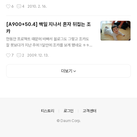
좋은 날씨도 아니고 여전히 난 85mm에 적응안된다 ㅎㅎ
러가서 토요일엔 친구네 집에서 놀다가 다음날 과천 경마
작성시간
6
4
2010. 2. 16.
뭐 가격대성능..
공원에 다녀왔어요~ 카메라를 몇달간 보관함에 묵혀만 두
다가 간만에 출사 다녀왔네요 -ㅅ- 놀러간 날 마침 날씨가
좋아서 사진찍기엔 좋은 날씨였고 친구녀석 2게임을 해봤
[A900+50.4] 백일 지나서 혼자 뒤집는 조
는데 2게임 다 1등 말이 걸려서 기분 좋른 날 ㅋㅋ 뭐 배당
카
율이 2배정도에 재미로 얼마 안걸어서 큰 돈은 아니지만
글 내용
재미있었네요. 3월말까지 또 바빠질 것 같아서 또 출사 나
한동안 프로젝트 때문에 바빠서 블로그도 그렇고 조카도
갈 수 있을진 모르겠지만 앞으로 자주 놀러가야겠다는 -
잘 못보다가 지난 주에 1달만에 조카를 보게 됐네요 ㅎㅎ
ㅅ-;; * 이 포스트는 blogkorea [블코채널 : 평범한 블로
이젠 눕혀두면 누워있는게 싫은지 자꾸만 혼자 뒤집네요 ^
작성시간
7
2
2009. 12. 13.
거의 일상이야기] 에 링크..
^; 오늘도 집에 놀러와서 보니 이빨도 아랫니 2개가 자라고
있더군요 언제봐도 귀여워 죽겠다는 ㅋㅋ 이건 100일때
선물로 사다준 엑서쏘서라는 아기 나이대별로 이용이 가능
더보기
한 아기용품입니다. 위에 앉혀두면 달려있는 장난감을 누
르고 잘 놉니다. 누르면 소리도 나고 하니 신기한 듯 이것저
것 눌러보면서 잘 노니 다행 ^^; 작은형도 2주전부터 친구
와 같이 사업을 시작해서 평일이랑 주말에 바삐 일해서 조
카 보러 가지 않는 이상 얼굴 보기 힘드네요. 오늘은 잠깐
여유가 생겨서 집에 놀러왔는데 요즘 어려운 상황에서 바
의안내
티스토리
로그인
고객센터
쁘게 일하는 거 보면 다행스럽기도 하..
© Daum Corp.