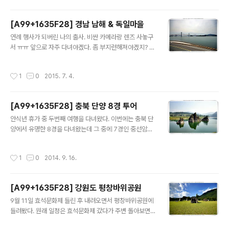
기억만 있다. 3일간 다니면서 찍었던 사진을 추억을 남긴
다는 느낌으로 남겨둔다.
[A99+1635F28] 경남 남해 & 독일마을
글 내용
연례 행사가 되버린 나의 출사. 비싼 카메라랑 렌즈 사놓구
서 ㅠㅠ 앞으로 자주 다녀야겠다. 좀 부지런해져야겠지? ㅎ
ㅎ 이번엔 남해 독일마을 잠깐 다녀옴. 별로 볼거 없다고 얘
기들을 듣구 간지라 기대는 안했지만 뭐 그냥 가볼만한 듯
작성시간
1
0
2015. 7. 4.
함..... 드라이빙 겸 출사했다 생각하면 나쁘진 않은 듯 ㅎㅎ
[A99+1635F28] 충북 단양 8경 투어
글 내용
안식년 휴가 중 두번째 여행을 다녀왔다. 이번에는 충북 단
양에서 유명한 8경을 다녀왔는데 그 중에 7경인 중선암은
주차하기가 애매하고 어떤 산장이 위치해 있어서 그냥 건
너뛰었네 ㅎㅎ -ㅅ- 1경 : 도담삼봉2경 : 석문3경 : 구담봉
작성시간
1
0
2014. 9. 16.
4경 : 옥순봉5경 : 사인암6경 : 하선암7경 : 중선암8경 : 상
선암 3경인 구담봉과 4경인 옥순봉은 사진만 담아왔네 올
라가볼랬다가 도무지 산행은 너무 힘들어서 포기함 ㅠㅠ
[A99+1635F28] 강원도 평창바위공원
이 저질체력으로 인해 올라갔다간 이후 다른 풍경을 못볼
글 내용
것 같다는 생각에 ㅎㅎ 단양이라는 곳 자체가 전체적으로
9월 11일 효석문화제 들린 후 내려오면서 평창바위공원에
사진 찍거나 관광하기엔 좋은 곳인 듯 하다. 특히 6~8경
들려봤다. 원래 일정은 효석문화제 갔다가 주변 돌아보면
가는 곳이랑 3~4경 가는 곳 도로는 차량으로 와인딩하는
서 하룻밤 자고 내려올랬는데 사진만 찍고 다니다보니 평