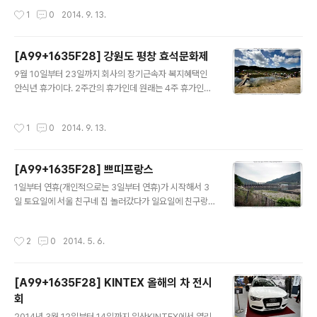
재미도 있다. 그렇다고 해서 막 밟아대지는 않지만 ㅎㅎ 가
창바위공원 이후에는 딱히 가볼만한 곳이 없네. 원체 계획
작성시간
1
0
2014. 9. 13.
을이 무르익을 때 ..
없이 돌아다니다 보니 뭐 ㅎㅎ 평창바위공원 가기 전에 효
석문화제 홈페이지에서 본바로는 꽤 크다고 하더니 막상
가보니 바위공원 자체는 그리 크진 않더라 주변에 패러글
[A99+1635F28] 강원도 평창 효석문화제
라이딩 타는 곳 있고 바위공원에 오토캠핑장이 있는 정도?
글 내용
마찬가지로 사진 공유함 ^^
9월 10일부터 23일까지 회사의 장기근속자 복지혜택인
안식년 휴가이다. 2주간의 휴가인데 원래는 4주 휴가인데
내가 맡은 업무의 백업이 없는 관계로 4주를 다 사용하기
엔 부담이 있어서 2주씩 나눠서 다녀오게 됐다. 이번이 그
작성시간
1
0
2014. 9. 13.
첫번재이고 두번째 남은 2주는 언제 사용할지 모르겠네 ㅋ
ㅋ 2주간의 휴가인데 남들은 해외여행 가겠지만 외국어를
아는 게 없어서 선뜻 나가기도 힘들고 비용도 있는 관계로
[A99+1635F28] 쁘띠프랑스
그냥 국내에서 출사나 다니기로 함 -ㅅ- 11일날 우선 강원
글 내용
도 평창에서 열리는 효석문화제 다녀왔는데 평창의 봉평
1일부터 연휴(개인적으로는 3일부터 연휴)가 시작해서 3
메밀꽃 축제이다. 소설 메밀꽃 필 무렵의 무대가 되는 장소
일 토요일에 서울 친구네 집 놀러갔다가 일요일에 친구랑
라고 하네. 휴가를 맞아 일부러 평일에 갔는데도 사람들이
사진찍으러 경기도 가평군에 있는 쁘띠프랑스에 다녀왔다.
꽤 많더라 ㅎㅎ 거기서 찍은 사진을 남겨본다.
그날 오후부터 비가 온다고 해서 아침 일찍 다녀오기로 하
작성시간
2
0
2014. 5. 6.
고 다녀왔는데 결과적으론 그날 저녁 늦게 비가 잠깐 오더
니 그치네 ㅎㅎ 9시부터 개장이라서 기다렸다가 들어갔는
데 성인 기준 입장료가 8000원. 8000원 치곤 그렇게 크
[A99+1635F28] KINTEX 올해의 차 전시
게 볼 건 없는 듯 하다;; 몰랐는데 쁘띠프랑스가 드라마 "별
회
에서 온 그대" 촬영지란 건 현장에 있던 현수막을 보고 알
글 내용
았네 -ㅅ-
2014년 3월 12일부터 14일까지 일산KINTEX에서 열리