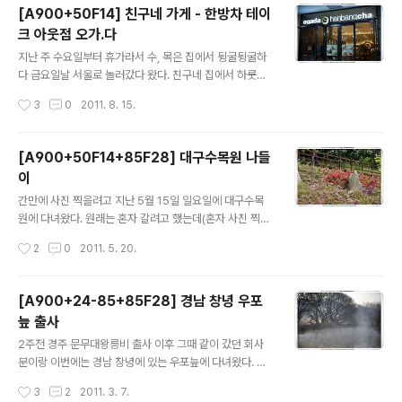
주로 ^^
[A900+50F14] 친구네 가게 - 한방차 테이
크 아웃점 오가.다
글 내용
지난 주 수요일부터 휴가라서 수, 목은 집에서 뒹굴뒹굴하
다 금요일날 서울로 놀러갔다 왔다. 친구네 집에서 하룻밤
자고 토요일 오후에 친구랑 영화 보고 지난 달에 오픈한 친
작성시간
3
0
2011. 8. 15.
구네 가게 놀러갔는데 가게가 있는 건물에 있는 사람들 위
주로 장사를 하다 보니 요일에 따라 손님이 많고 적고가 눈
에 띄는 거 같네. 항상 금요일이나 토요일날 방문하니 한산
[A900+50F14+85F28] 대구수목원 나들
하다. 장사 잘 되야할텐데 ㅎㅎ ' 가게 위치는 가산디지털단
이
지역 2번 출구에 있는 대륭포스트타워6차 1층 로비에 있
글 내용
고 오가다 가산디지털단지점 페이스북은 http://www.fac
간만에 사진 찍을려고 지난 5월 15일 일요일에 대구수목
ebook.com/ogadagasan 이 링크 ㅎㅎ 매일 특정 음
원에 다녀왔다. 원래는 혼자 갈려고 했는데(혼자 사진 찍으
료 할인행사도 하고 명함 이벤트도 진행하니 가게 들리게
러 간 적이 없어서 처음으로 ㅎㅎ) 뜻하지 않게 어머니와 작
작성시간
2
0
2011. 5. 20.
되면 이용해보길 바람 ^^
은 고모까지 합세;;; 뭐 두분은 바람쐬러 오셔서 따로 다니
시고 나혼자 돌아다니면서 사진 찍고 했으니 어쨌든 나홀
로 출사는 맞겠지 ㅎㅎ 대구 살면서 처음 가본 대구수목원
[A900+24-85+85F28] 경남 창녕 우포
이었는데 기존에 쓰레기매립장이었던 곳을 용도변경하여
늪 출사
수목원으로 만들었다고 하는데 시기를 잘못 잡았는지 그다
글 내용
지 꽃이 피어있는 것도 없고 그나마 있던 꽃은 시들시들하
2주전 경주 문무대왕릉비 출사 이후 그때 같이 갔던 회사
고. 뭐 관리를 제대로 안한다는 말이 있던데 관리를 안해서
분이랑 이번에는 경남 창녕에 있는 우포늪에 다녀왔다. 평
인지 아니면 꽃이 필 시기가 지난건지 모르겠네. 거기다 주
소 비싼 카메라를 카메라 보관함에 고이 모셔두기만 했었
작성시간
3
2
2011. 3. 7.
차장이 2군데인데 1군데는 현재 공사중이라 주말에는 사
는데 자주는 아니라도 이렇게라도 출사를 다녀오니 좋긴