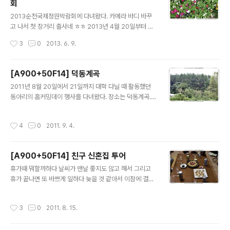
회
글 내용
2013순천국제정원박람회에 다녀왔다. 카메라 바디 바꾸
고 나서 첫 장거리 출사네 ㅎㅎ 2013년 4월 20일부터 20
13년 10월 20일까지 열리는 순천국제정원박람회. 다녀와
작성시간
3
0
2013. 6. 9.
본 결과 한번은 가볼만한 곳 같다. 세계의 정원이 잘 꾸며져
있고 뭐 가서 주로 꽃 위주로 사진 찍긴 했다만 산책하면서
돌아다니니 다리는 아프지만 좋네. 박람회장이 워낙에 넓
[A900+50F14] 덕동계곡
어서 하루만에 다 돌아다니긴 힘들고 대구에서 출발해서
글 내용
2011년 8월 20일에서 21일까지 대학 다닐 때 활동했던
가니 2시간 반정도 걸려서 오후 1시쯤 도착해서 다보고 나
동아리의 홈커밍데이 행사를 다녀왔다. 장소는 덕동계곡.
오니 오후 5시쯤? 4시간정도 둘러봤는데 박람회장 전체는
계곡에 와본지가 몇년만인지 ㅎㅎ 계곡에 놀러가서 숙소
다 못보고 주로 꽃이 있는 부분과 정원만 둘러보고 왔다. 전
근처에 있던 꽃만 잔뜩 찍고 왔네 ㅋㅋ 바쁜 일상에 잘 놀다
체를 다 둘러볼려면 오전 9시에 개장할 때 맞춰오면 다 둘
작성시간
4
0
2011. 9. 4.
온거 같다.
러볼 수 있을 듯 하다. 여유있게 박람회장도 보고 순천만도
볼 거라면 1박 2일 ..
[A900+50F14] 친구 신혼집 투어
글 내용
휴가때 뭐할까하다 날씨가 맨날 좋지도 않고 해서 그리고
휴가 끝나면 또 바쁘게 일하다 늦을 것 같아서 이참에 결혼
한 친구들 신혼집에 들렸다가 왔다. 지난 달 초 건강한 아들
을 출산한 친구도 있고 해서 겸사겸사 다녀왔네. 애기 출산
작성시간
3
0
2011. 8. 15.
한 친구네 집 가선 사진 못찍고 두번째 들른 다른 결혼한 친
구네 집에서 한잔~ 데낄라와 맥주, 제수씨가 준비해준 안