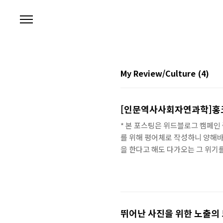
본문 바로가기
My Review/Culture
(4)
[인문역사사회자연과학]홍크
* 본 포스팅은 위드블로그 캠페인 
를 위해 평어체로 작성하니 양해바
을 한다고 해도 다가오는 그 위기
겨울이 다가오면 따뜻한 곳으로 이
꾸는 기러기 리더쉽에 대해 이야
기들의 입장에서 이야기를 전개해
시작하여 제4막까지 구성이 되어 
선별하여 ..
뛰어난 사진을 위한 노출의 